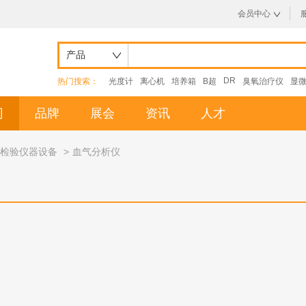
会员中心
产品
DR
热门搜索：
光度计
离心机
培养箱
B超
臭氧治疗仪
显
司
品牌
展会
资讯
人才
检验仪器设备
>
血气分析仪