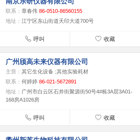
南京乐研仪器有限公司
联系：
章春伟
86-0510-86560155
地址：
江宁区东山街道天印大道700号
呼叫
收藏
广州颀高未来仪器有限公司
主营：
其它生化设备 ;其他实验耗材
联系：
何婷婷
86-021-5672891
地址：
广州市白云区石井街聚源街50号4#栋3A层3A01-
168房A1026房
呼叫
收藏