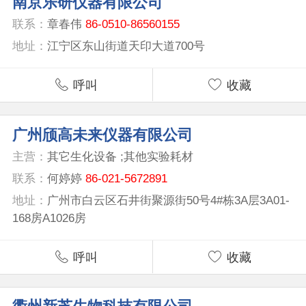
南京乐研仪器有限公司
联系：
章春伟
86-0510-86560155
地址：
江宁区东山街道天印大道700号
呼叫
收藏
广州颀高未来仪器有限公司
主营：
其它生化设备 ;其他实验耗材
联系：
何婷婷
86-021-5672891
地址：
广州市白云区石井街聚源街50号4#栋3A层3A01-
168房A1026房
呼叫
收藏