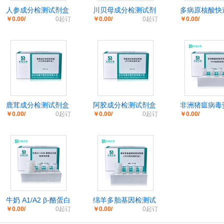
人参成分检测试剂盒
川贝母成分检测试剂
多病原核酸快
￥0.00/
0起订
￥0.00/
0起订
￥0.00/
（PCR荧光探针法）
盒（PCR荧光探针
系统
法）
鹿茸成分检测试剂盒
阿胶成分检测试剂盒
非洲猪瘟病毒
￥0.00/
0起订
￥0.00/
0起订
￥0.00/
（PCR荧光探针法）
（PCR荧光探针法）
量PCR检测试
牛奶 A1/A2 β-酪蛋白
绵羊多胎基因检测试
￥0.00/
0起订
￥0.00/
0起订
分型检测试剂盒
剂盒