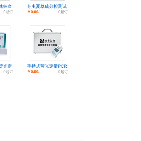
速筛查
冬虫夏草成分检测试
0起订
￥0.00/
0起订
剂盒（PCR荧光探针
法）
荧光定
手持式荧光定量PCR
0起订
￥0.00/
0起订
剂盒
检测仪/现场核酸快检
箱