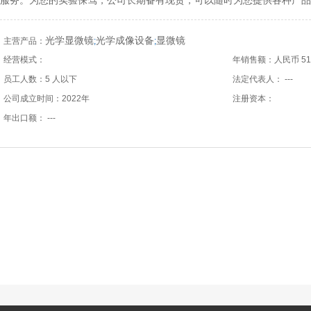
服务。为您的实验保驾，公司长期备有现货，可以随时为您提供各种产品
光学显微镜
光学成像设备
显微镜
主营产品：
;
;
经营模式：
年销售额：人民币 51 万
员工人数：5 人以下
法定代表人： ---
公司成立时间：2022年
注册资本：
年出口额： ---