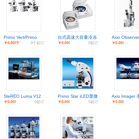
Primo Vert/Primo
台式高速大容量冷冻
Axio Observ
￥0.00/个
0个起订
￥0.00/
0起订
￥0.00/
Vert Monitor 倒置式
离心机
高级研究用倒
显微镜
微镜
SteREO Luma.V12
Primo Star iLED显微
Axio Image
￥0.00/
0起订
￥0.00/
0起订
￥0.00/
立体显微镜
镜
置式显微镜