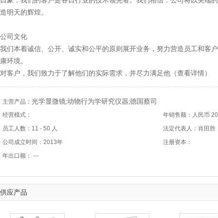
自豪：我们的客户是各自行业的技术领先者。我们相信：公司将以尖端的
造明天的辉煌。
公司文化
我们本着诚信、公开、诚实和公平的原则展开业务，努力营造员工和客户
康环境。
对客户，我们致力于了解他们的实际需求，并尽力满足他（
查看详情
）
光学显微镜
动物行为学研究仪器
德国蔡司
主营产品：
;
;
经营模式：
美国睿聪动物行为分析系统
生化仪器
年销售额：人民币 2001
显微图像
;
;
员工人数：11 - 50 人
法定代表人：肖田胜
公司成立时间：2013年
注册资本：
年出口额： ---
供应产品