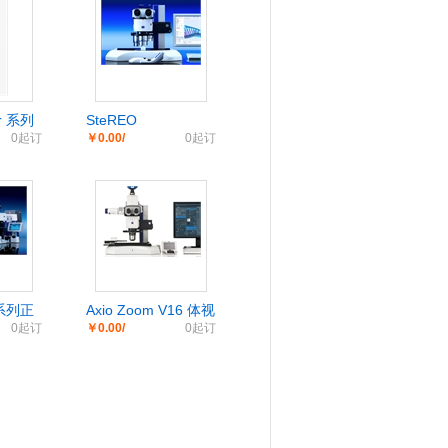
er 系列
SteREO
0起订
￥0.00/
0起订
置式显
Discovery.V20立体
显微镜
r 系列正
Axio Zoom V16 体视
0起订
￥0.00/
0起订
荧光显微镜