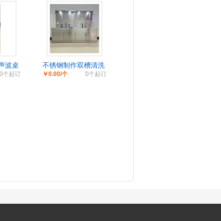
声波桌
不锈钢制作双槽清洗
0个起订
￥0.00/个
0个起订
水槽高背板