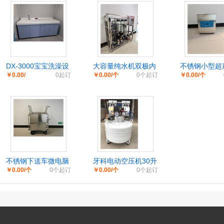
DX-3000宝宝洗澡设
大容量纯水机双极内
不锈钢小型超
￥0.00/
0起订
￥0.00/个
0个起订
￥0.00/个
备软包抚触台
镜超净水设备
面便携式
不锈钢下送车微电脑
牙科电动空压机30升
￥0.00/个
0个起订
￥0.00/个
0个起订
全封闭
冲气泵