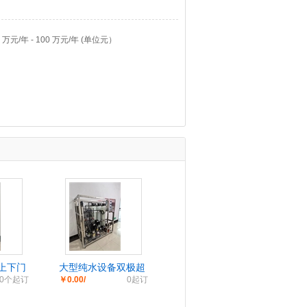
元/年 - 100 万元/年 (单位元）
上下门
大型纯水设备双极超
0个起订
￥0.00/
0起订
净水机