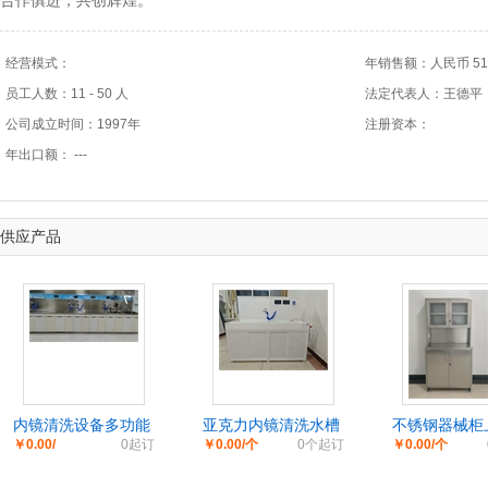
合作俱进，共创辉煌。
经营模式：
年销售额：人民币 51 万
员工人数：11 - 50 人
法定代表人：王德平
公司成立时间：1997年
注册资本：
年出口额： ---
供应产品
内镜清洗设备多功能
亚克力内镜清洗水槽
不锈钢器械柜
￥0.00/
0起订
￥0.00/个
0个起订
￥0.00/个
清洗工作站
带背板设计
设计可定制